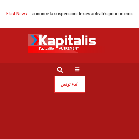
CT Tunisie annonce la suspension de ses activités pour un mois
FlashNews:
Tun
أنباء تونس