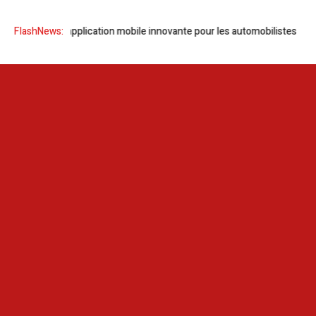
lance une application mobile innovante pour les automobilistes
FlashNews:
KIKO M