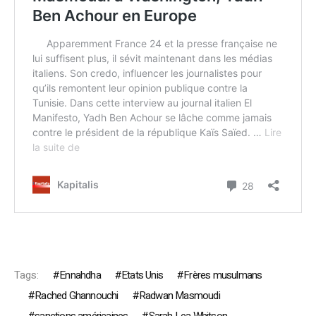
Tags:
Ennahdha
Etats Unis
Frères musulmans
Rached Ghannouchi
Radwan Masmoudi
sanctions américaines
Sarah Lea Whitson