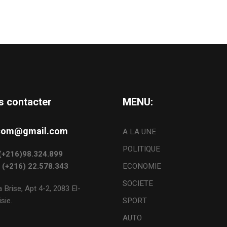
s contacter
MENU:
s.com@gmail.com
A LA UNE
POLITIQUE
: (+216)98.324.899
: (+216) 22.578.343
ECONOMIE
SOCIETE
 Brise, Apt 4-2, 2083 El-
sie.
SPORT
AUTO