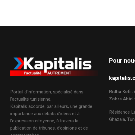
Pour nou
kapitali
Ridha Kefi 
Portail d’information, spécialisé dans
Zohra Abid 
l’actualité tunisienne.
Kapitalis accorde, par ailleurs, une grande
Résidence La
importance aux débats d’idées et à
Ghazala, Tuni
l’expression citoyenne, à travers la
publication de tribunes, d’opinions et de