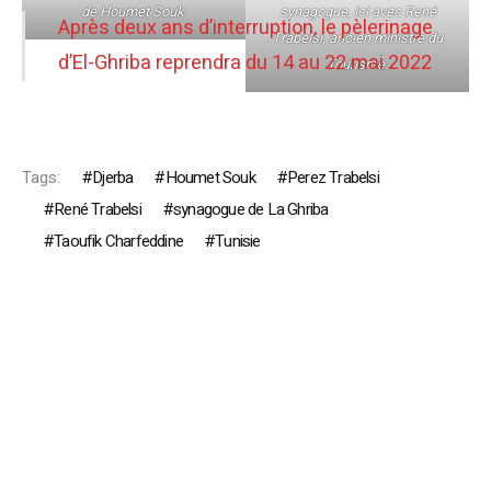
de Houmet Souk.
synagogue, ici avec René
Après deux ans d’interruption, le pèlerinage
Trabelsi, ancien ministre du
d’El-Ghriba reprendra du 14 au 22 mai 2022
Tourisme.
Tags:
Djerba
Houmet Souk
Perez Trabelsi
René Trabelsi
synagogue de La Ghriba
Taoufik Charfeddine
Tunisie