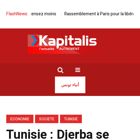
plus, dépensez moins
FlashNews:
Rassemblement à Paris pour la libération de J
أنباء تونس
ECONOMIE
SOCIETE
TUNISIE
Tunisie : Djerba se