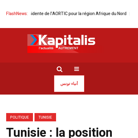
vice-présidente de l’AORTIC pour la région Afrique du Nord
FlashNews:
IFT | Proj
أنباء تونس
POLITIQUE
TUNISIE
Tunisie : la position