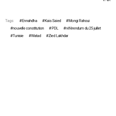
Tags:
Ennahdha
Kaïs Saïed
Mongi Rahoui
nouvelle constitution
PDL
référendum du 25 juillet
Tunisie
Watad
Zied Lakhdar