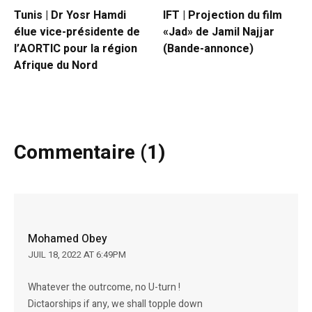
Tunis | Dr Yosr Hamdi
IFT | Projection du film
élue vice-présidente de
«Jad» de Jamil Najjar
l’AORTIC pour la région
(Bande-annonce)
Afrique du Nord
Commentaire (1)
Mohamed Obey
JUIL 18, 2022 AT 6:49PM
Whatever the outrcome, no U-turn !
Dictaorships if any, we shall topple down