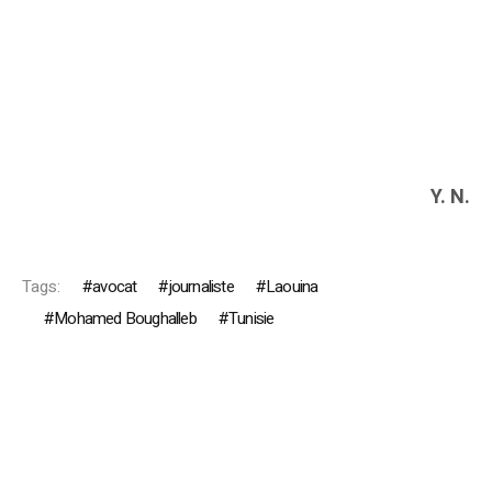
Y. N.
Tags:
avocat
journaliste
Laouina
Mohamed Boughalleb
Tunisie