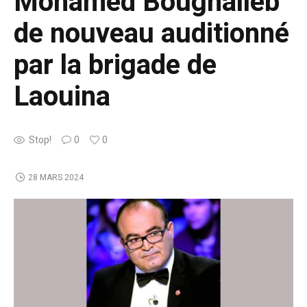
Mohamed Boughalleb
de nouveau auditionné
par la brigade de
Laouina
Stop!
0
0
28 MARS 2024