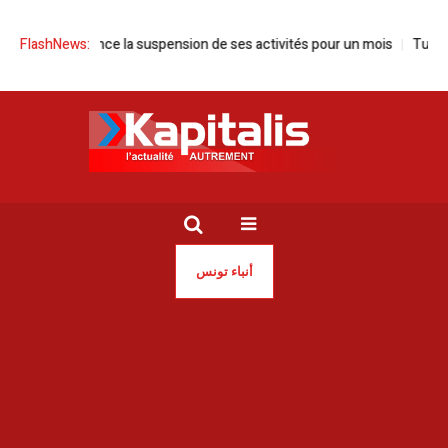
sie annonce la suspension de ses activités pour un mois
FlashNews:
Tunisie | S
أنباء تونس