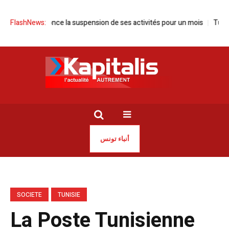
isie annonce la suspension de ses activités pour un mois
FlashNews:
Tunisie | 
أنباء تونس
SOCIETE
TUNISIE
La Poste Tunisienne