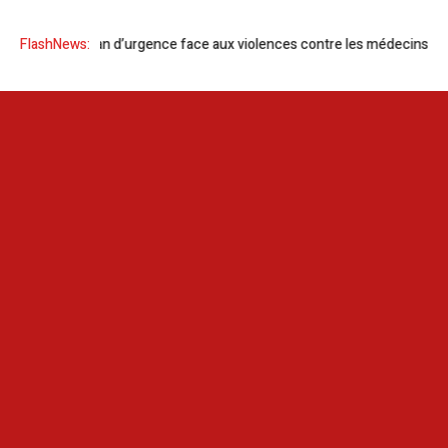
 un plan d’urgence face aux violences contre les médecins
FlashNews:
Météo | L