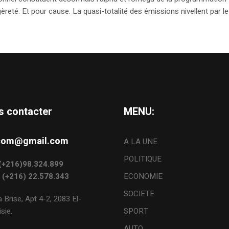
eté. Et pour cause. La quasi-totalité des émissions nivellent par le 
s contacter
MENU:
s.com@gmail.com
A LA UNE
POLITIQUE
: (+216)98.324.899
: (+216) 22.578.343
ECONOMIE
SOCIETE
 Brise, Apt 4-2, 2083 El-
sie.
SPORT
AUTO