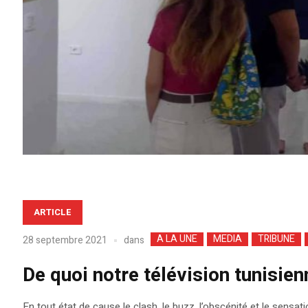
ARTICLE
A LA UNE
MEDIA
TRIBUNE
dans
28 septembre 2021
De quoi notre télévision tunisien
En tout état de cause le clash, le buzz, l’obscénité et le sensat