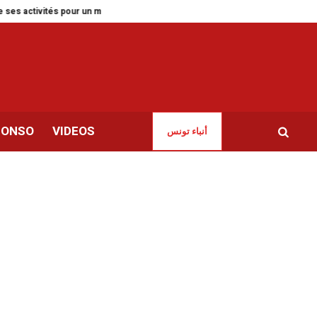
ctivités pour un mois
Tunisie | Sayed Ferjani suspend sa grève de la faim
CONSO
VIDEOS
أنباء تونس