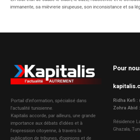
immanente, sa mièvrerie sirupeuse, son inconsistance et sa légèr
Pour nou
kapitali
Ridha Kefi 
Portail d’information, spécialisé dans
Zohra Abid 
l’actualité tunisienne.
Kapitalis accorde, par ailleurs, une grande
Résidence La
importance aux débats d’idées et à
Ghazala, Tuni
l’expression citoyenne, à travers la
publication de tribunes, d’opinions et de