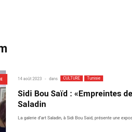
em
CULTURE
Tunisie
dans
14 août 2023
LE
Sidi Bou Saïd : «Empreintes de
Saladin
La galerie d’art Saladin, à Sidi Bou Saïd, présente une exp