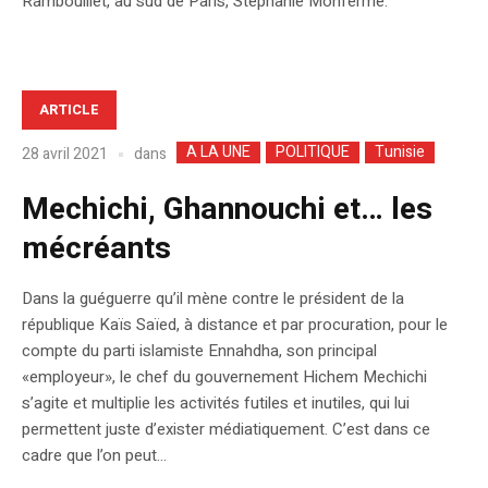
Rambouillet, au sud de Paris, Stéphanie Monfermé.
ARTICLE
A LA UNE
POLITIQUE
Tunisie
dans
28 avril 2021
Mechichi, Ghannouchi et… les
mécréants
Dans la guéguerre qu’il mène contre le président de la
république Kaïs Saïed, à distance et par procuration, pour le
compte du parti islamiste Ennahdha, son principal
«employeur», le chef du gouvernement Hichem Mechichi
s’agite et multiplie les activités futiles et inutiles, qui lui
permettent juste d’exister médiatiquement. C’est dans ce
cadre que l’on peut...