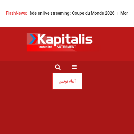
nisie vs Suède en live streaming : Coupe du Monde 2026
FlashNews:
Mondial 202
أنباء تونس