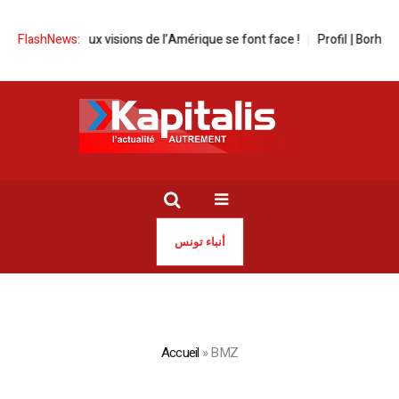
visions de l’Amérique se font face !
FlashNews:
Profil | Borhène Dhaouadi, figur
أنباء تونس
Accueil
»
BMZ