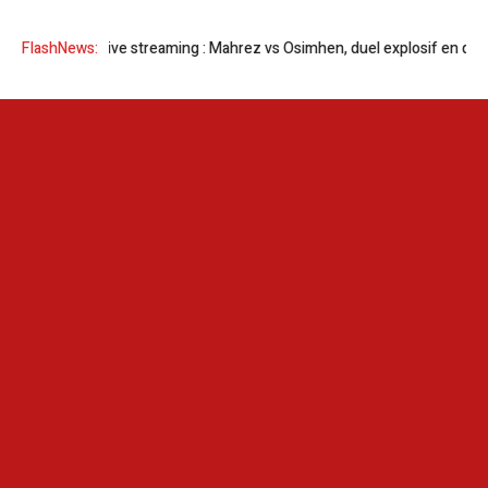
n live streaming : Mahrez vs Osimhen, duel explosif en quart de finale de
FlashNews: