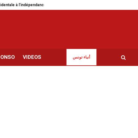
dépendance de la Tunisie
Chirurgie laparoscopique | 23e congrès de la S
CONSO
VIDEOS
أنباء تونس