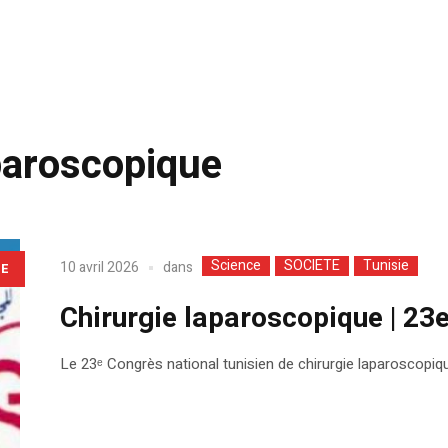
aparoscopique
Science
SOCIETE
Tunisie
dans
10 avril 2026
LE
Chirurgie laparoscopique | 23
Le 23ᵉ Congrès national tunisien de chirurgie laparoscopiqu