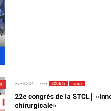
SOCIETE
Tunisie
dans
26 mai 2025
LE
22e congrès de la STCL│ «Inno
chirurgicale»