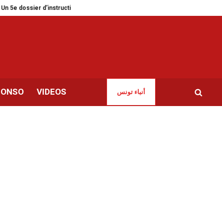
er d’instruction ouvert
Hamza Hammami honoré par le Comité olympique 
CONSO
VIDEOS
أنباء تونس