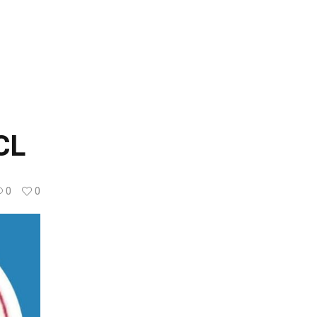
CL
0
0