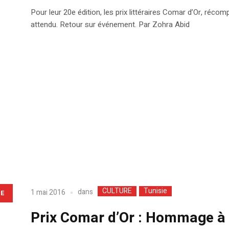
Pour leur 20e édition, les prix littéraires Comar d’Or, réc
attendu. Retour sur événement. Par Zohra Abid
CULTURE
Tunisie
dans
1 mai 2016
LE
Prix Comar d’Or : Hommage à 