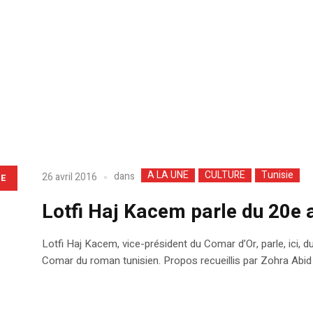
A LA UNE
CULTURE
Tunisie
dans
26 avril 2016
LE
Lotfi Haj Kacem parle du 20e 
Lotfi Haj Kacem, vice-président du Comar d’Or, parle, ici, 
Comar du roman tunisien. Propos recueillis par Zohra Abid