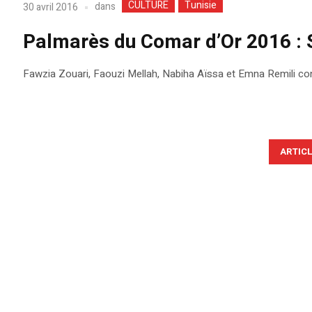
CULTURE
Tunisie
dans
30 avril 2016
Palmarès du Comar d’Or 2016 :
Fawzia Zouari, Faouzi Mellah, Nabiha Aïssa et Emna Remili con
ARTIC