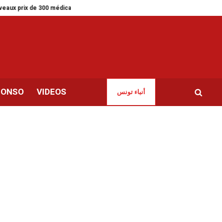
0 médicaments
Pour Moody’s, la position extérieure de la Tunisie est stab
CONSO
VIDEOS
أنباء تونس