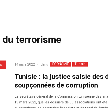
 du terrorisme
ECONOMIE
Tunisie
dans
14 mars 2022
LE
Tunisie : la justice saisie des
soupçonnées de corruption
Le secrétaire général de la Commission tunisienne des anal
13 mars 2022, que les dossiers de 36 associations ont été
du terrorisme, de corruption financière et de recel de fond