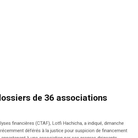
 dossiers de 36 associations
yses financières (CTAF), Lotfi Hachicha, a indiqué, dimanche
 récemment déférés à la justice pour suspicion de financement
s appartenant à une association par ses propres dirigeants.