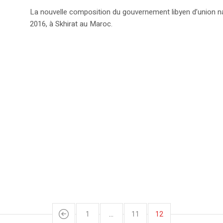
La nouvelle composition du gouvernement libyen d’union na
2016, à Skhirat au Maroc.
1
…
11
12