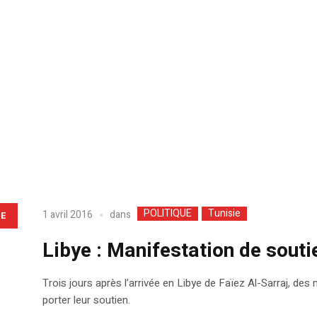
POLITIQUE
Tunisie
dans
1 avril 2016
LE
Libye : Manifestation de souti
Trois jours après l’arrivée en Libye de Faïez Al-Sarraj, des m
porter leur soutien.