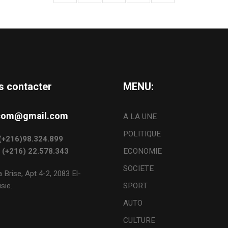
s contacter
MENU:
s.com@gmail.com
A LA UNE
POLITIQUE
: (+216)98.324.899
: (+216) 22.578.343
ECONOMIE
SOCIETE
 Brise, Apt 4-2, 2083 El-
sie.
SPORT
AUTO
CULTURE