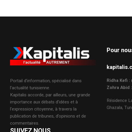
Pour nou
kapitali
Ridha Kefi 
Portail d’information, spécialisé dans
Zohra Abid 
l’actualité tunisienne.
Kapitalis accorde, par ailleurs, une grande
Résidence La
importance aux débats d’idées et à
Ghazala, Tuni
l’expression citoyenne, à travers la
publication de tribunes, d’opinions et de
commentaires.
SUIVEZ NOUS