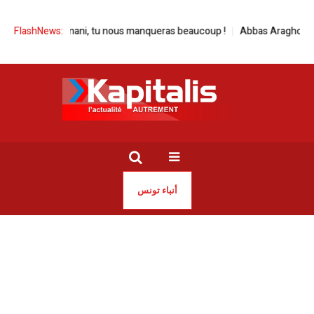
mani, tu nous manqueras beaucoup !
FlashNews:
Abbas Araghchi, la voix de l’Iran !
أنباء تونس