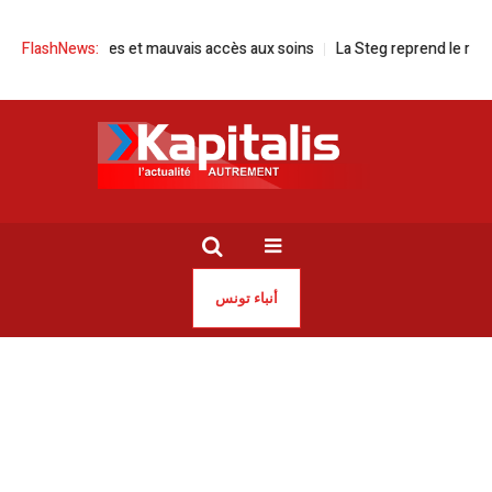
s et mauvais accès aux soins
FlashNews:
La Steg reprend le rationnement de l’a
أنباء تونس