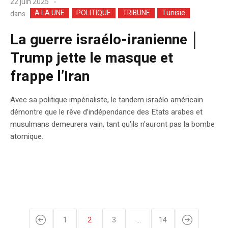
22 juin 2025
A LA UNE
POLITIQUE
TRIBUNE
Tunisie
dans
La guerre israélo-iranienne │
Trump jette le masque et
frappe l’Iran
Avec sa politique impérialiste, le tandem israélo américain
démontre que le rêve d’indépendance des Etats arabes et
musulmans demeurera vain, tant qu'ils n'auront pas la bombe
atomique.
1
2
3
…
14