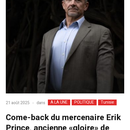
A LA UNE
POLITIQUE
Tunisie
dans
21 août 2025
Come-back du mercenaire Erik
Prince, ancienne «gloire» de