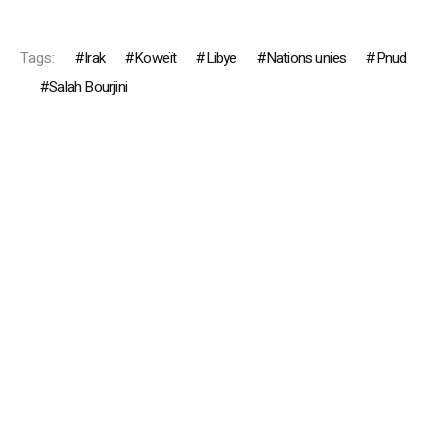
Tags:
Irak
Koweït
Libye
Nations unies
Pnud
Salah Bourjini