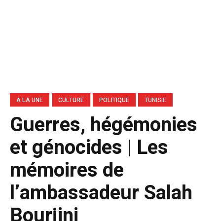
A LA UNE
CULTURE
POLITIQUE
TUNISIE
Guerres, hégémonies
et génocides | Les
mémoires de
l’ambassadeur Salah
Bourjini