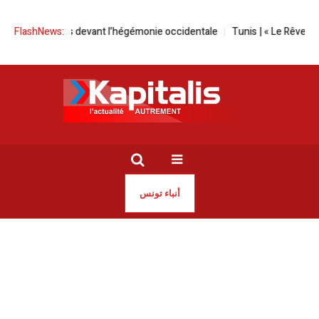
nt pas devant l’hégémonie occidentale
FlashNews:
Tunis | « Le Rêve américain » à
أنباء تونس