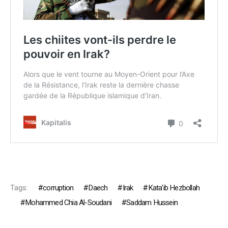
Tags:
corruption
Daech
Irak
Kata’ib Hezbollah
Mohammed Chia Al-Soudani
Saddam Hussein