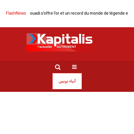
hmed Jaouadi s’offre l’or et un record du monde de légende en NCAA
FlashNews:
A
أنباء تونس