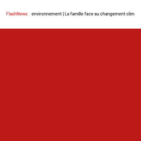
environnement | La famille face au changement climatique (Sfax)
FlashNews:
Asso