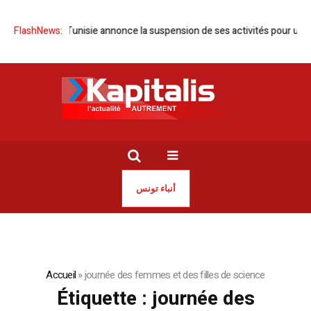
FlashNews:
OMCT Tunisie annonce la suspension de ses activités pour un moi
أنباء تونس
Accueil
»
journée des femmes et des filles de science
Étiquette :
journée des