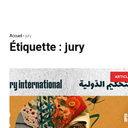
Accueil
»
jury
Étiquette :
jury
ARTIC