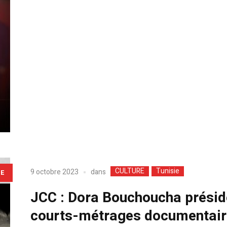
CULTURE
Tunisie
dans
9 octobre 2023
LE
JCC : Dora Bouchoucha préside
courts-métrages documentair