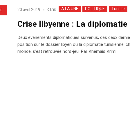
A LA UNE
POLITIQUE
Tunisie
dans
20 avril 2019
LE
Crise libyenne : La diplomatie 
Deux événements diplomatiques survenus, ces deux derniers j
position sur le dossier libyen où la diplomatie tunisienne, c
monde, s’est retrouvée hors-jeu. Par Khémais Krimi