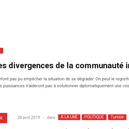
E
les divergences de la communauté i
’ont pas pu empêcher la situation de se dégrader. On peut le regrett
 les puissances n’aideront pas à solutionner diplomatiquement une cri
A LA UNE
POLITIQUE
Tunisie
dans
28 avril 2019
LE