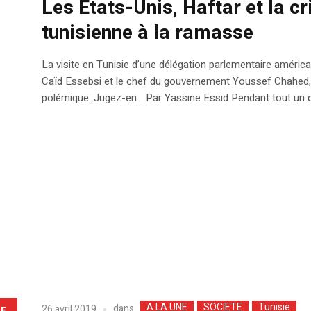
Les Etats-Unis, Haftar et la cr
tunisienne à la ramasse
La visite en Tunisie d’une délégation parlementaire américain
Caïd Essebsi et le chef du gouvernement Youssef Chahed, n’
polémique. Jugez-en… Par Yassine Essid Pendant tout un quin
A LA UNE
SOCIETE
Tunisie
dans
26 avril 2019
LE