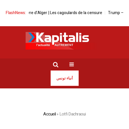
Selon du livre d’Alger | Les cagoulards de la censure
FlashNews:
Trump – Mamdan
أنباء تونس
Accueil
»
Lotfi Dachraoui