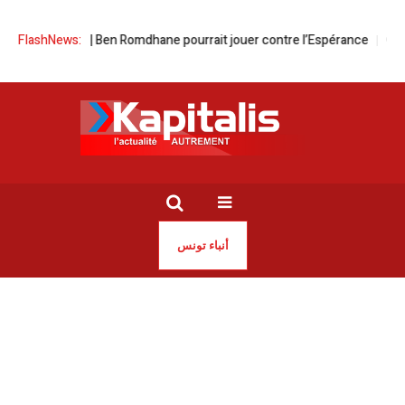
FlashNews:
Al Ahly | Ben Romdhane pourrait jouer contre l’Espérance
Ce soi
أنباء تونس