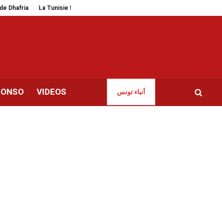
unisie face à son déficit énergétique | L’hydrogène vert est-il la panacée ?
CONSO
VIDEOS
أنباء تونس