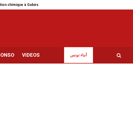
ion chimique à Gabès
Netanyahu hérisse ses alliés aux Emirats
75 000 à
CONSO
VIDEOS
أنباء تونس