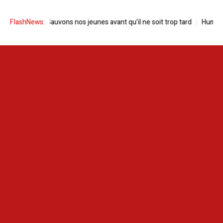
Drogue | Sauvons nos jeunes avant qu’il ne soit trop tard
FlashNews:
Human scre