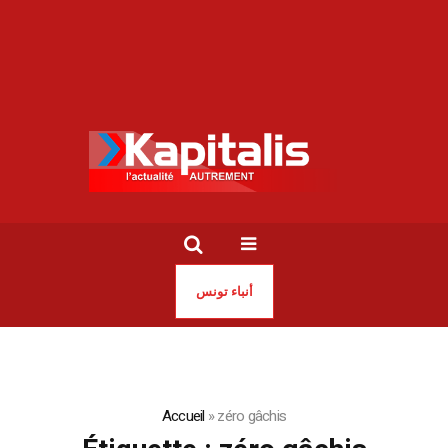
أنباء تونس
Accueil
»
zéro gâchis