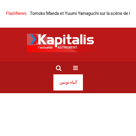
ie-Japon | Tomoko Maeda et Yuumi Yamaguchi sur la scène de l’Opéra d
FlashNews:
أنباء تونس