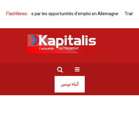
isiens attirés par les opportunités d’emploi en Allemagne
FlashNews:
Traitement 
أنباء تونس