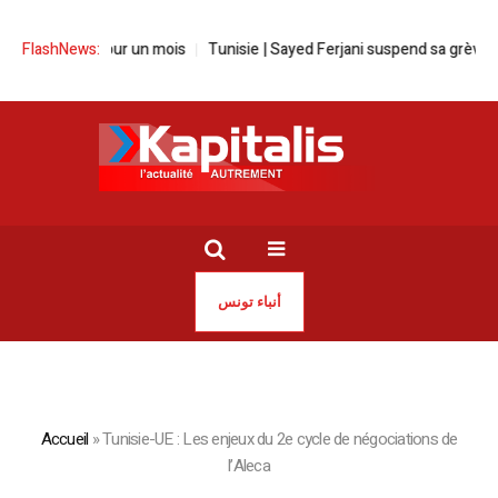
s pour un mois
FlashNews:
Tunisie | Sayed Ferjani suspend sa grève de la faim
أنباء تونس
Accueil
»
Tunisie-UE : Les enjeux du 2e cycle de négociations de
l’Aleca