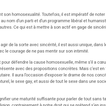
nt son homosexualité. Toutefois, il est impératif de not
 au nom d’un parti et d’un programme libéral et humaniste. 
autres. Ce qui est à mettre à son actif en gage de sincé
agir de la sorte avec sincérité, il est aussi unique, dan
ec le courage de ne pas mentir sur son intimité.
 pour défendre la cause homosexuelle, même s’il a cœur d
se présente avec des propositions concrètes. Mais c’est en
utaire. Il aura l’occasion d’exposer le drame de nos conc
aturel, le sexe gay, et aussi de tout le sexe dans une soc
ignifier une maturité suffisante pour parler de tout sans t
igion, contrairement à notre droit qui se prétend s’en inspir