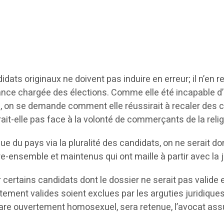
dats originaux ne doivent pas induire en erreur; il n’en 
stance chargée des élections. Comme elle été incapable d
le, on se demande comment elle réussirait à recaler des c
it-elle pas face à la volonté de commerçants de la religi
e du pays via la pluralité des candidats, on ne serait don
e-ensemble et maintenus qui ont maille à partir avec la ju
 certains candidats dont le dossier ne serait pas valide et
ement valides soient exclues par les arguties juridiques 
are ouvertement homosexuel, sera retenue, l’avocat assur