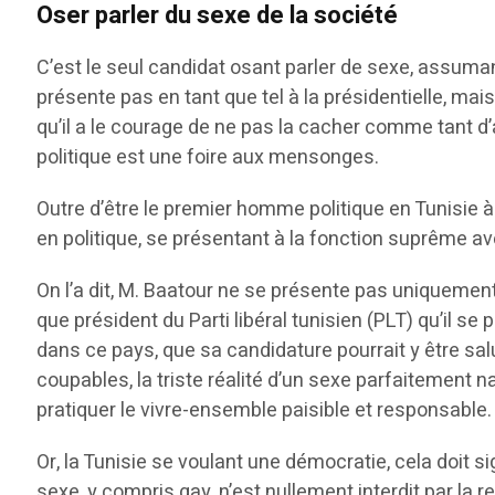
Oser parler du sexe de la société
C’est le seul candidat osant parler de sexe, assuma
présente pas en tant que tel à la présidentielle, mais
qu’il a le courage de ne pas la cacher comme tant d’
politique est une foire aux mensonges.
Outre d’être le premier homme politique en Tunisie à 
en politique, se présentant à la fonction suprême av
On l’a dit, M. Baatour ne se présente pas uniquement
que président du Parti libéral tunisien (PLT) qu’il 
dans ce pays, que sa candidature pourrait y être sal
coupables, la triste réalité d’un sexe parfaitement n
pratiquer le vivre-ensemble paisible et responsable.
Or, la Tunisie se voulant une démocratie, cela doit s
sexe, y compris gay, n’est nullement interdit par la rel