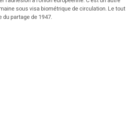
er l’adhésion à l’Union européenne. C’est un autre
humaine sous visa biométrique de circulation. Le tout
e du partage de 1947.