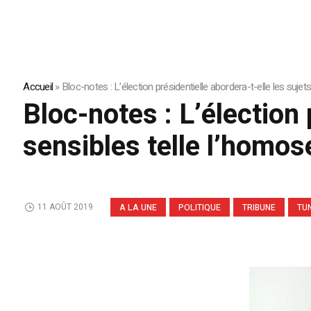
Accueil
»
Bloc-notes : L’élection présidentielle abordera-t-elle les sujet
Bloc-notes : L’élection 
sensibles telle l’homos
11 AOÛT 2019
A LA UNE
POLITIQUE
TRIBUNE
TUN