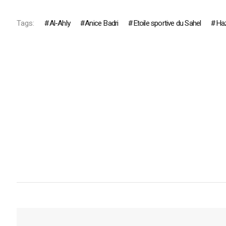
Tags:
Al-Ahly
Anice Badri
Etoile sportive du Sahel
Ha