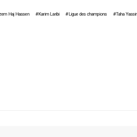
zem Haj Hassen
Karim Laribi
Ligue des champions
Taha Yassin