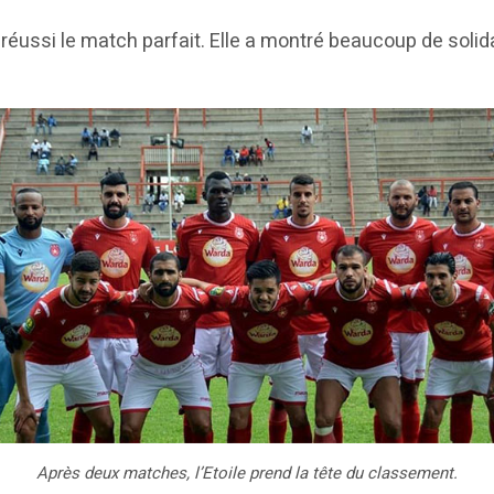
 réussi le match parfait. Elle a montré beaucoup de solida
Après deux matches, l’Etoile prend la tête du classement.