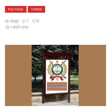
POLITIQUE
TUNISIE
Stop!
1
0
1 AOÛT 2020