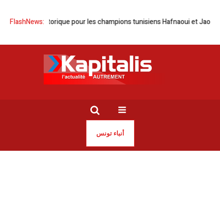
oublé historique pour les champions tunisiens Hafnaoui et Jaouadi
FlashNews:
K
أنباء تونس