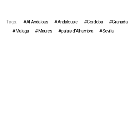
Tags:
Al Andalous
Andalousie
Cordoba
Granada
Malaga
Maures
palais d’Alhambra
Sevilla