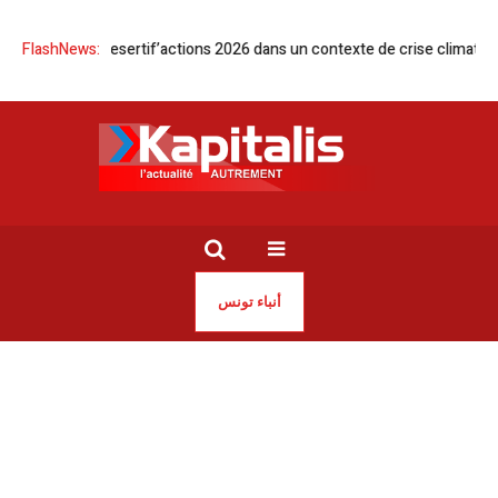
accueille Desertif’actions 2026 dans un contexte de crise climatique
FlashNews:
T
أنباء تونس