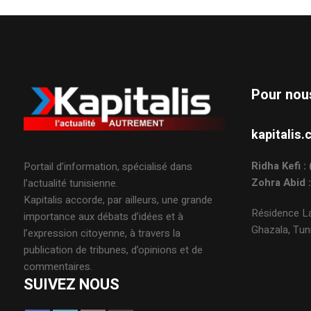
Pour nou
kapitali
Ridha Kefi 
Portail d’information, spécialisé dans
Zohra Abid 
l’actualité tunisienne.
Kapitalis accorde, par ailleurs, une grande
Résidence La
importance aux débats d’idées et à
Ghazala, Tuni
l’expression citoyenne, à travers la
publication de tribunes, d’opinions et de
commentaires.
SUIVEZ NOUS