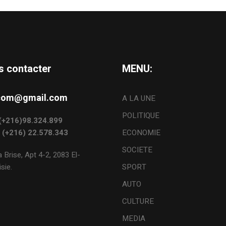
s contacter
MENU:
s.com@gmail.com
A LA UNE
POLITIQUE
: (+216)98.324.899
: (+216) 22.578.343
ECONOMIE
SOCIETE
 Brise, Apt 4-2, 2083 El-
sie.
SPORT
AUTO
CULTURE
MEDIA