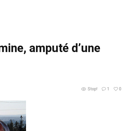
e mine, amputé d’une
Stop!
1
0