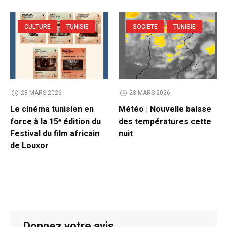
CULTURE
TUNISIE
SOCIETE
TUNISIE
28 MARS 2026
28 MARS 2026
Le cinéma tunisien en
Météo | Nouvelle baisse
force à la 15ᵉ édition du
des températures cette
Festival du film africain
nuit
de Louxor
Donnez votre avis