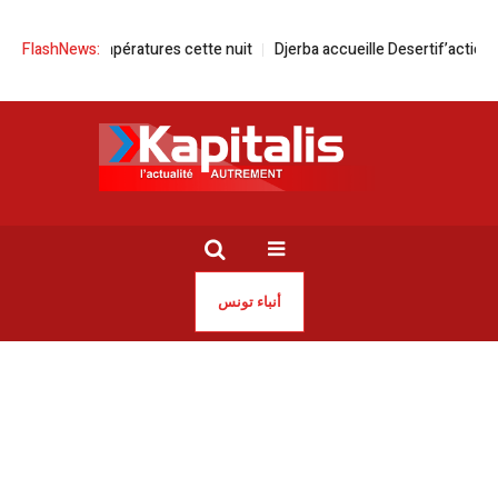
es températures cette nuit
FlashNews:
Djerba accueille Desertif’actions 2026 da
أنباء تونس