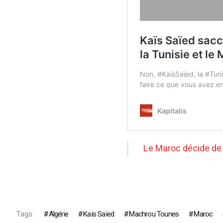
Le Maroc décide de 
Tags:
Algérie
Kaïs Saïed
Machrou Tounes
Maroc