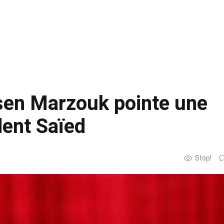
sen Marzouk pointe une
dent Saïed
Stop!