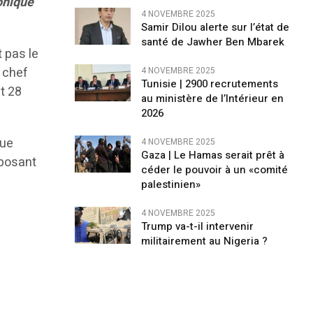
onique
4 NOVEMBRE 2025
Samir Dilou alerte sur l’état de
santé de Jawher Ben Mbarek
 pas le
e chef
4 NOVEMBRE 2025
Tunisie | 2900 recrutements
et 28
au ministère de l’Intérieur en
2026
que
4 NOVEMBRE 2025
Gaza | Le Hamas serait prêt à
pposant
céder le pouvoir à un «comité
palestinien»
4 NOVEMBRE 2025
Trump va-t-il intervenir
militairement au Nigeria ?