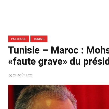
POLITIQUE
TUNISIE
Tunisie – Maroc : Moh
«faute grave» du prési
27 AOÛT 2022