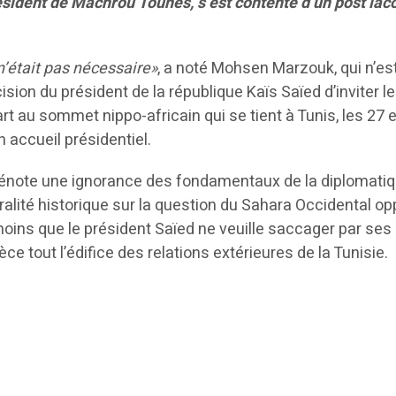
sident de Machrou Tounes, s’est contenté d’un post lac
n’était pas nécessaire»
, a noté Mohsen Marzouk, qui n’est
sion du président de la république Kaïs Saïed d’inviter l
art au sommet nippo-africain qui se tient à Tunis, les 27 
un accueil présidentiel.
 dénote une ignorance des fondamentaux de la diplomati
ralité historique sur la question du Sahara Occidental o
 moins que le président Saïed ne veuille saccager par ses
ce tout l’édifice des relations extérieures de la Tunisie.