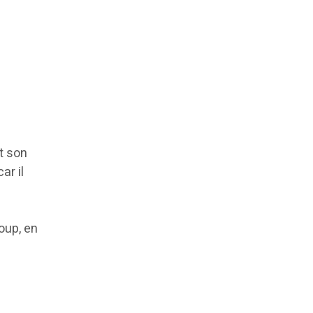
ôt son
ar il
a
oup, en