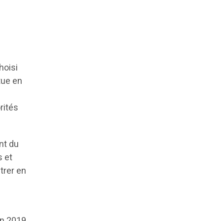
hoisi
tue en
rités
ent du
s et
trer en
en 2019