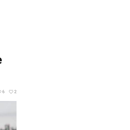
e
6
2