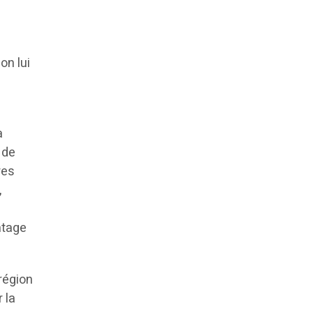
on lui
a
 de
res
,
ntage
 région
 la