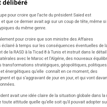
 délibéré
dupe pour croire que l’acte du président Saïed est
 et que ce dernier avait agi sur un coup de tête, même si 
atypiques du même genre.
lement pour croire que son ministre des Affaires
as éclairé à temps sur les conséquences éventuelles de l
t de la RASD à la Ticad 8 à Tunis et instruit dans le détail
ilatérales avec le Maroc et l’Algérie, des nouveaux équilib
s transformations stratégiques, géopolitiques, politiques
 et énergétiques qu’elle connaît en ce moment, des
gnent et qui s’aggravant de jour en jour, et qui vont dava
données.
sident avait une idée claire de la situation globale dans la
ute attitude quelle qu’elle soit qu’il pouvait adopter sur