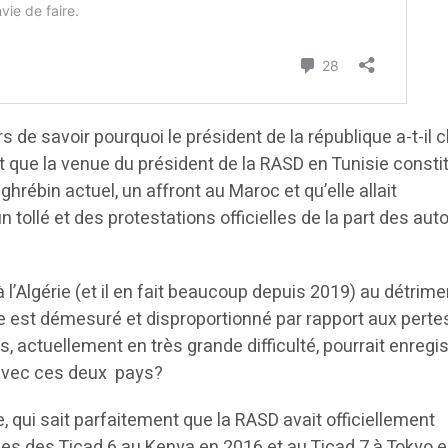
 de savoir pourquoi le président de la république a-t-il c
sait que la venue du président de la RASD en Tunisie consti
hrébin actuel, un affront au Maroc et qu’elle allait
tollé et des protestations officielles de la part des auto
r à l’Algérie (et il en fait beaucoup depuis 2019) au détrim
est démesuré et disproportionné par rapport aux perte
, actuellement en très grande difficulté, pourrait enregis
 avec ces deux pays?
 qui sait parfaitement que la RASD avait officiellement
es des Ticad 6 au Kenya en 2016 et au Ticad 7 à Tokyo 