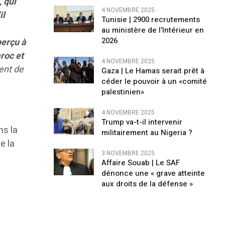
 qui
4 NOVEMBRE 2025
il
Tunisie | 2900 recrutements
au ministère de l’Intérieur en
2026
perçu à
roc et
4 NOVEMBRE 2025
dent de
Gaza | Le Hamas serait prêt à
céder le pouvoir à un «comité
palestinien»
4 NOVEMBRE 2025
Trump va-t-il intervenir
ns la
militairement au Nigeria ?
e la
3 NOVEMBRE 2025
Affaire Souab | Le SAF
dénonce une « grave atteinte
aux droits de la défense »