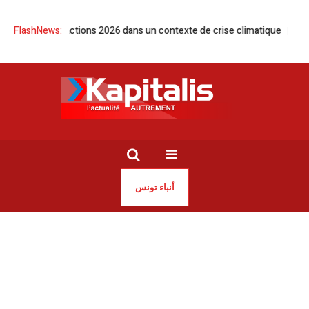
ertif’actions 2026 dans un contexte de crise climatique
FlashNews:
Tunisie | Lis
أنباء تونس