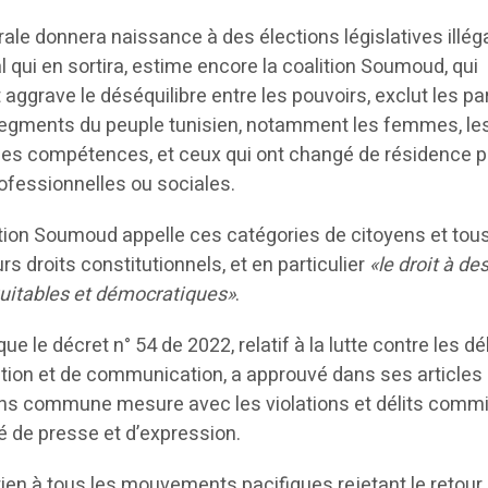
rale donnera naissance à des élections législatives illéga
l qui en sortira, estime encore la coalition Soumoud, qui
aggrave le déséquilibre entre les pouvoirs, exclut les par
 segments du peuple tunisien, notamment les femmes, le
, les compétences, et ceux qui ont changé de résidence 
ofessionnelles ou sociales.
ition Soumoud appelle ces catégories de citoyens et tous
s droits constitutionnels, et en particulier
«le droit à de
quitables et démocratiques»
.
le décret n° 54 de 2022, relatif à la lutte contre les dél
ion et de communication, a approuvé dans ses articles 
ns commune mesure avec les violations et délits commi
rté de presse et d’expression.
ien à tous les mouvements pacifiques rejetant le retour