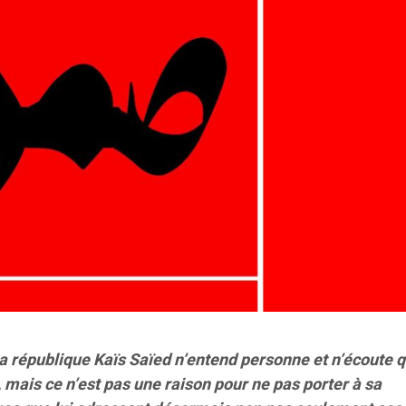
la république Kaïs Saïed n’entend personne et n’écoute q
 mais ce n’est pas une raison pour ne pas porter à sa