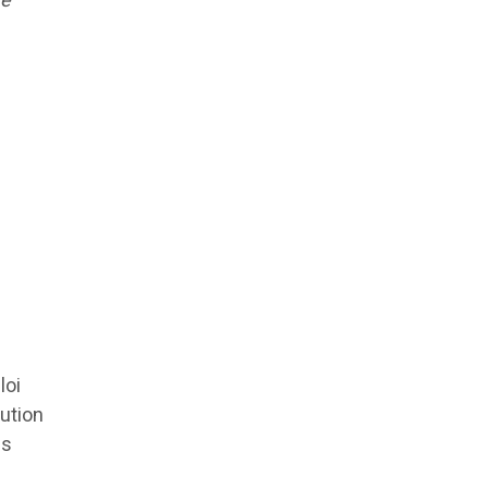
té
loi
tution
es