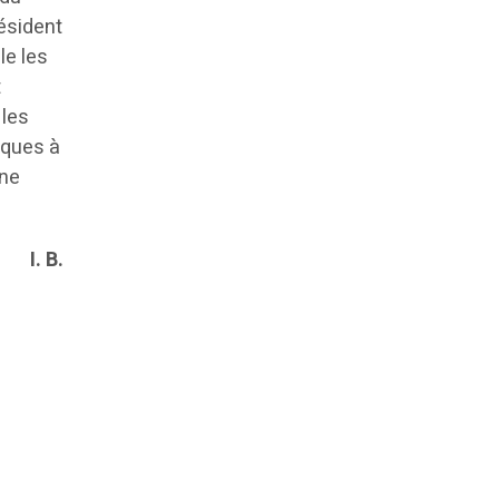
résident
le les
t
 les
tiques à
une
I. B.