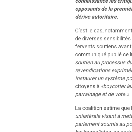
connaissance les critiq
opposants de la premièr
dérive autoritaire.
C’est le cas, notamment
de diverses sensibilités
fervents soutiens avant 
communiqué publié ce lu
soutien au processus du 
revendications exprimées
instaurer un système pol
citoyens à
«boycotter le
parrainage et de vote.»
La coalition estime que 
unilatérale visant à met
parlement soumis au pou