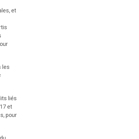
les, et
tis
s
pour
 les
s
its liés
17 et
s, pour
 du