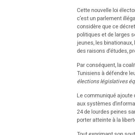
Cette nouvelle loi électo
c’est un parlement illéga
considère que ce décret 
politiques et de larges
jeunes, les binationaux
des raisons d’études, pr
Par conséquent, la coal
Tunisiens à défendre leur
élections législatives é
Le communiqué ajoute que 
aux systèmes d’informat
24 de lourdes peines sa
porter atteinte à la libe
Tout exprimant son sout