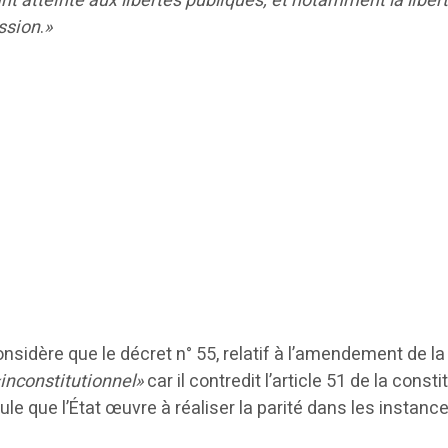
ant atteinte aux libertés publiques, et notamment la liber
ession
.
»
sidère que le décret n° 55, relatif à l’amendement de la 
«inconstitutionnel»
car il contredit l’article 51 de la consti
ule que l’État œuvre à réaliser la parité dans les instanc