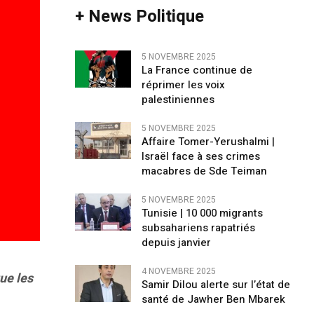
+ News Politique
5 NOVEMBRE 2025
La France continue de
réprimer les voix
palestiniennes
5 NOVEMBRE 2025
Affaire Tomer-Yerushalmi |
Israël face à ses crimes
macabres de Sde Teiman
5 NOVEMBRE 2025
Tunisie | 10 000 migrants
subsahariens rapatriés
depuis janvier
4 NOVEMBRE 2025
ue les
Samir Dilou alerte sur l’état de
santé de Jawher Ben Mbarek