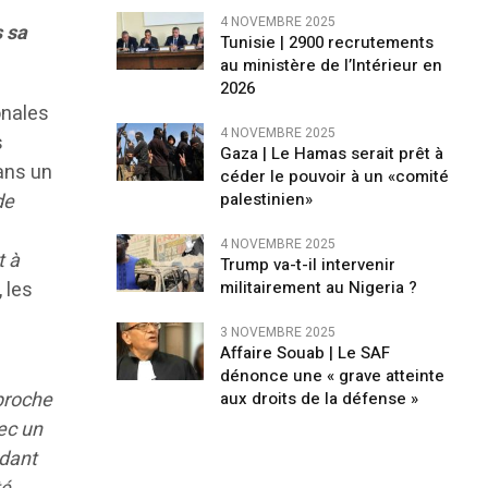
4 NOVEMBRE 2025
s sa
Tunisie | 2900 recrutements
au ministère de l’Intérieur en
2026
onales
4 NOVEMBRE 2025
s
Gaza | Le Hamas serait prêt à
dans un
céder le pouvoir à un «comité
de
palestinien»
4 NOVEMBRE 2025
t à
Trump va-t-il intervenir
 les
militairement au Nigeria ?
3 NOVEMBRE 2025
Affaire Souab | Le SAF
dénonce une « grave atteinte
proche
aux droits de la défense »
vec un
idant