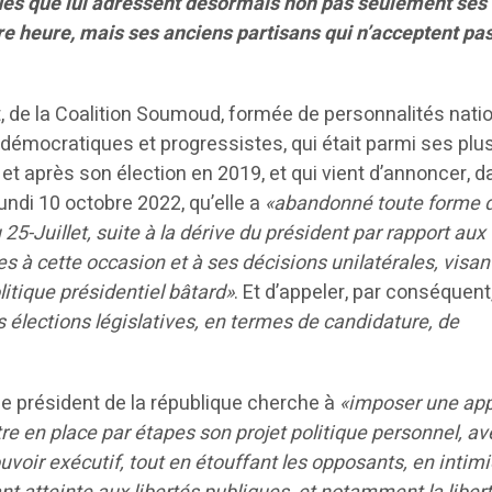
ues que lui adressent désormais non pas seulement ses
e heure, mais ses anciens partisans qui n’acceptent pa
, de la Coalition Soumoud, formée de personnalités nati
 démocratiques et progressistes, qui était parmi ses plu
et après son élection en 2019, et qui vient d’annoncer, 
ndi 10 octobre 2022, qu’elle a
«abandonné toute forme 
25-Juillet, suite à la dérive du président par rapport aux
 à cette occasion et à ses décisions unilatérales, visan
itique présidentiel bâtard»
. Et d’appeler, par conséquent,
s élections législatives, en termes de candidature, de
le président de la république cherche à
«imposer une ap
tre en place par étapes son projet politique personnel, a
voir exécutif, tout en étouffant les opposants, en intim