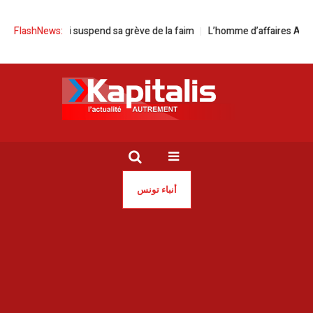
yed Ferjani suspend sa grève de la faim
FlashNews:
L’homme d’affaires Abdelaziz M
أنباء تونس