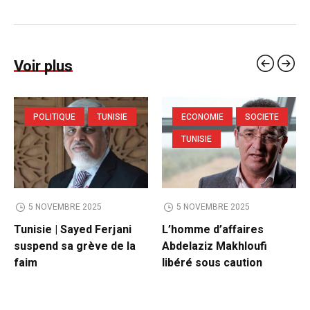
Voir plus
POLITIQUE
TUNISIE
ECONOMIE
SOCIETE
TUNISIE
5 NOVEMBRE 2025
5 NOVEMBRE 2025
Tunisie | Sayed Ferjani
L’homme d’affaires
suspend sa grève de la
Abdelaziz Makhloufi
faim
libéré sous caution