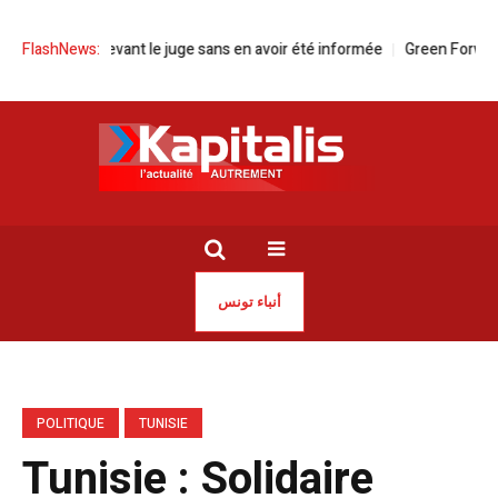
paraît devant le juge sans en avoir été informée
FlashNews:
Green Forward pour 
أنباء تونس
POLITIQUE
TUNISIE
Tunisie : Solidaire