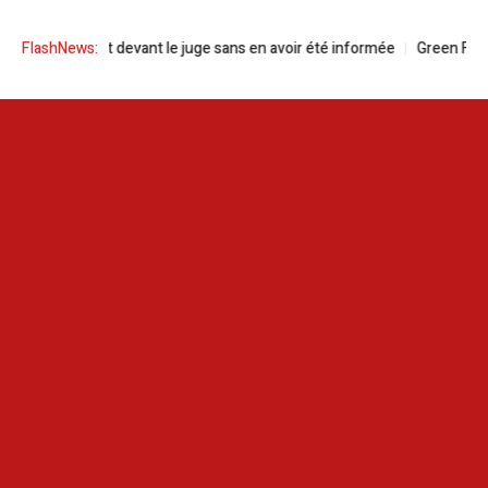
omparaît devant le juge sans en avoir été informée
FlashNews:
Green Forward pour